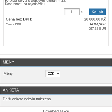
RADIUS server s webovým rozhraním 3.x
Dostupnost:
na objednávku
ks
Cena bez DPH:
20 000,00
Kč
Cena s DPH
24 200,00
Kč
997,32 EUR
MĚNY
Měny
ANKETA
Další anketa nebyla nalezena
Download sekce