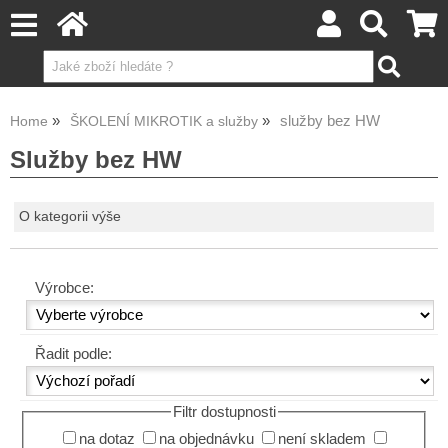
služby bez HW
Home
ŠKOLENÍ MIKROTIK a služby
Služby bez HW
O kategorii výše
Výrobce:
Řadit podle:
Filtr dostupnosti
na dotaz
na objednávku
není skladem