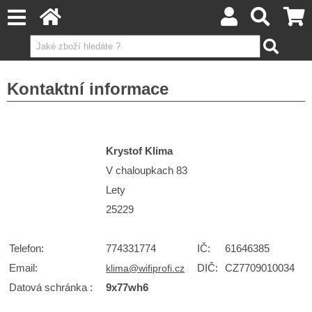
Kontaktní informace
Krystof Klima
V chaloupkach 83
Lety
25229
Telefon:
774331774
IČ:
61646385
Email:
DIČ:
CZ7709010034
klima@wifiprofi.cz
Datová schránka :
9x77wh6