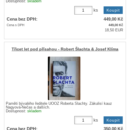
Dostupnost:
skladem
ks
Cena bez DPH:
449,00
Kč
Cena s DPH
449,00
Kč
18,50 EUR
Třicet let pod přísahou - Robert Šlachta & Josef Klíma
Paměti bývalého ředitele ÚOOZ Roberta Šlachty. Zákulisí kauz
Nagyová-Nečas a dalších.
Dostupnost:
skladem
ks
Cena bez DPH:
350,00
Kč