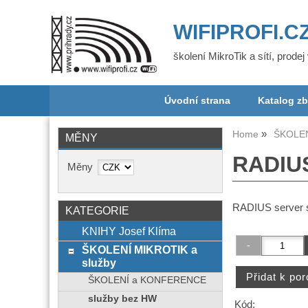
WIFIPROFI.C
školení MikroTik a sítí, prode
Úvodní strana
Katalog zb
Home
ŠKOLEN
MĚNY
RADIUS
Měny
RADIUS server 
KATEGORIE
KNIHY Josef Klíma
ŠKOLENÍ MIKROTIK a
služby
ŠKOLENÍ a KONFERENCE
služby bez HW
Kód: