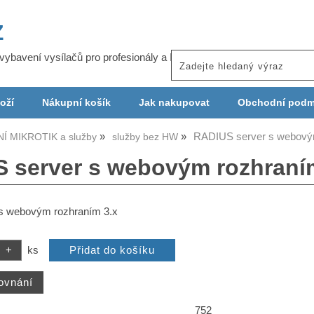
Z
j vybavení vysílačů pro profesionály a ISP
oží
Nákupní košík
Jak nakupovat
Obchodní podm
RADIUS server s webový
Í MIKROTIK a služby
služby bez HW
 server s webovým rozhraní
s webovým rozhraním 3.x
ks
752