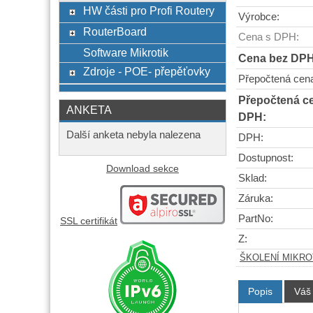
HW části pro Profi Routery
Výrobce:
RouterBoard
Cena s DPH:
Software Mikrotik
Cena bez DPH
Zdroje - POE- přepěťovky
Přepočtená cen
Přepočtená c
ANKETA
DPH:
Další anketa nebyla nalezena
DPH:
Dostupnost:
Download sekce
Sklad:
Záruka:
PartNo:
SSL certifikát
Z:
ŠKOLENÍ MIKROT
Popis
Váš