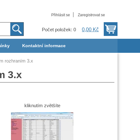
Přihlásit se
Zaregistrovat se
0,00 Kč
Počet položek: 0
ínky
Kontaktní informace
m rozhraním 3.x
m 3.x
kliknutím zvětšíte