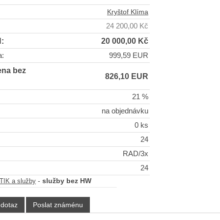
Kryštof Klíma
24 200,00 Kč
:
20 000,00 Kč
a:
999,59 EUR
ena bez
826,10 EUR
21 %
na objednávku
0 ks
24
RAD/3x
24
-
služby bez HW
IK a služby
 dotaz
Poslat známénu