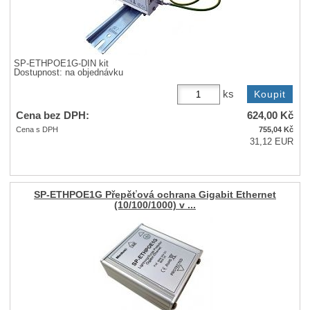
SP-ETHPOE1G-DIN kit
Dostupnost:
na objednávku
ks
Cena bez DPH:
624,00
Kč
Cena s DPH
755,04
Kč
31,12 EUR
SP-ETHPOE1G Přepěťová ochrana Gigabit Ethernet
(10/100/1000) v ...