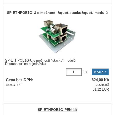
SP-ETHPOE1G-U s možností &quot;stacku&quot; modulů
SP-ETHPOE1G-U s možností "stacku" modulů
Dostupnost:
na objednávku
ks
Cena bez DPH:
624,00
Kč
Cena s DPH
755,04
Kč
31,12 EUR
SP-ETHPOE1G-PEN kit