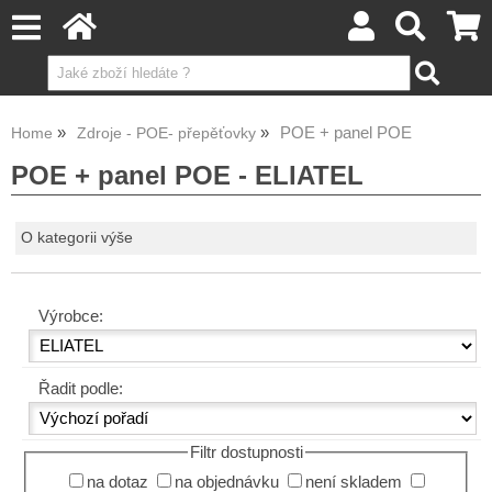
POE + panel POE
Home
Zdroje - POE- přepěťovky
POE + panel POE - ELIATEL
O kategorii výše
Výrobce:
Řadit podle:
Filtr dostupnosti
na dotaz
na objednávku
není skladem