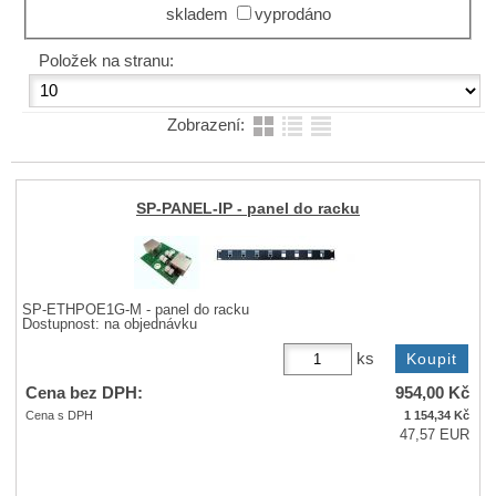
skladem
vyprodáno
Položek na stranu:
Zobrazení:
SP-PANEL-IP - panel do racku
SP-ETHPOE1G-M - panel do racku
Dostupnost:
na objednávku
ks
Cena bez DPH:
954,00
Kč
Cena s DPH
1 154,34
Kč
47,57 EUR