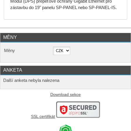
Modul (DPS) přepěťové ochrany Gigabit Ethernet pro
zástavbu do 19" panelu SP-PANEL nebo SP-PANEL-IS.
MĚNY
Měny
ANKETA
Další anketa nebyla nalezena
Download sekce
SSL certifikát