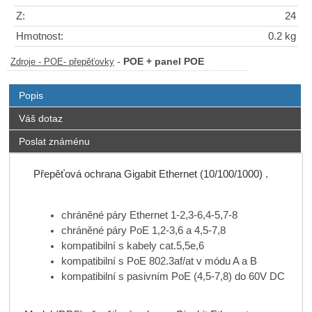
Z:
24
Hmotnost:
0.2 kg
-
POE + panel POE
Zdroje - POE- přepěťovky
Popis
Váš dotaz
Poslat známénu
Přepěťová ochrana Gigabit Ethernet (10/100/1000) .
chráněné páry Ethernet 1-2,3-6,4-5,7-8
chráněné páry PoE 1,2-3,6 a 4,5-7,8
kompatibilní s kabely cat.5,5e,6
kompatibilní s PoE 802.3af/at v módu A a B
kompatibilní s pasivním PoE (4,5-7,8) do 60V DC