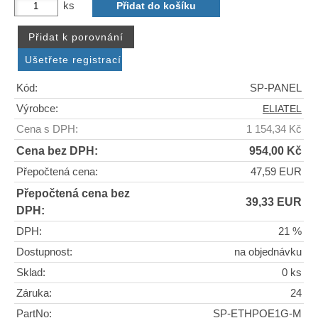
ks
Kód:
SP-PANEL
Výrobce:
ELIATEL
Cena s DPH:
1 154,34 Kč
Cena bez DPH:
954,00 Kč
Přepočtená cena:
47,59 EUR
Přepočtená cena bez
39,33 EUR
DPH:
DPH:
21 %
Dostupnost:
na objednávku
Sklad:
0 ks
Záruka:
24
PartNo:
SP-ETHPOE1G-M