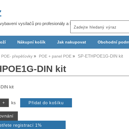
Z
j vybavení vysílačů pro profesionály a ISP
oží
Nákupní košík
Jak nakupovat
Obchodní podm
SP-ETHPOE1G-DIN kit
- POE- přepěťovky
POE + panel POE
POE1G-DIN kit
IN kit
ks