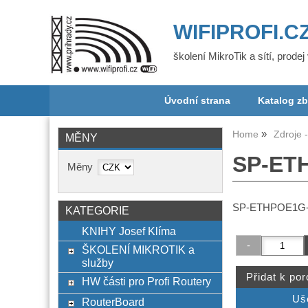
WIFIPROFI.C
školení MikroTik a sítí, prode
Úvodní strana
Katalog zb
Home
Zdroje 
MĚNY
SP-ETH
Měny
SP-ETHPOE1G-D
KATEGORIE
KNIHY Josef Klíma
ŠKOLENÍ MIKROTIK a
služby
HW části pro Profi Routery
RouterBoard