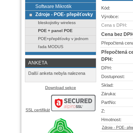
Software Mikrotik
Kód:
Zdroje - POE- přepěťovky
Výrobce:
bleskojistky wireless
Cena s DPH:
POE + panel POE
Cena bez DPH
POE+přepěťovky v jednom
Přepočtená cen
řada MODUS
Přepočtená c
DPH:
ANKETA
DPH:
Další anketa nebyla nalezena
Dostupnost:
Sklad:
Download sekce
Záruka:
PartNo:
SSL certifikát
Z:
Hmotnost:
Zdroje - POE- př