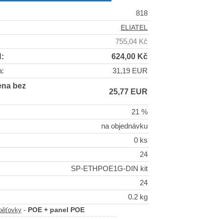
818
ELIATEL
755,04 Kč
:
624,00 Kč
a:
31,19 EUR
ena bez
25,77 EUR
21 %
na objednávku
0 ks
24
SP-ETHPOE1G-DIN kit
24
0.2 kg
-
POE + panel POE
epěťovky