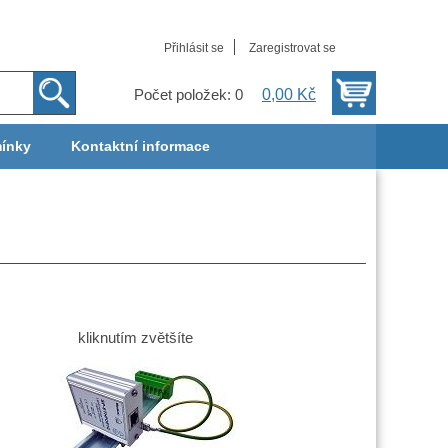
Přihlásit se
Zaregistrovat se
0,00 Kč
Počet položek: 0
ínky
Kontaktní informace
kliknutím zvětšíte