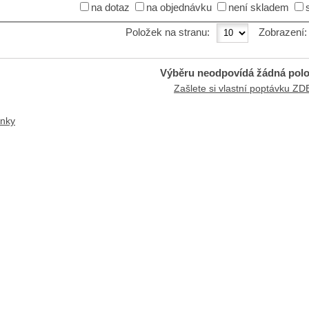
na dotaz
na objednávku
není skladem
Položek na stranu:
Zobrazení
Výběru neodpovídá žádná pol
Zašlete si vlastní poptávku ZD
ánky