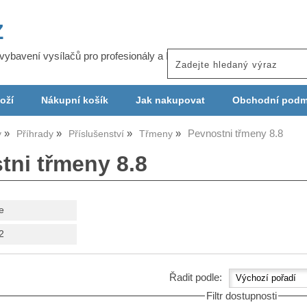
Z
j vybavení vysílačů pro profesionály a ISP
oží
Nákupní košík
Jak nakupovat
Obchodní podm
Pevnostni třmeny 8.8
y
Příhrady
Příslušenství
Třmeny
tni třmeny 8.8
e
2
Řadit podle:
Filtr dostupnosti