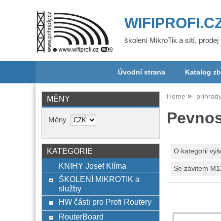
WIFIPROFI.C
školení MikroTik a sítí, prode
Úvodní strana
Katalog zb
Home
prihrad
MĚNY
Pevnos
Měny
KATEGORIE
O kategorii výš
KNIHY Josef Klíma
Se závitem M1
ŠKOLENÍ MIKROTIK a
služby
HW části pro Profi Routery
RouterBoard