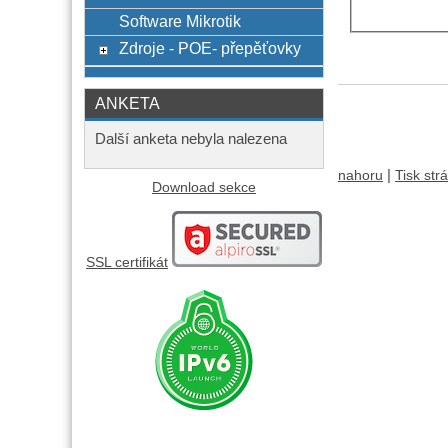
Software Mikrotik
Zdroje - POE- přepěťovky
ANKETA
Další anketa nebyla nalezena
|
nahoru
Tisk str
Download sekce
SSL certifikát