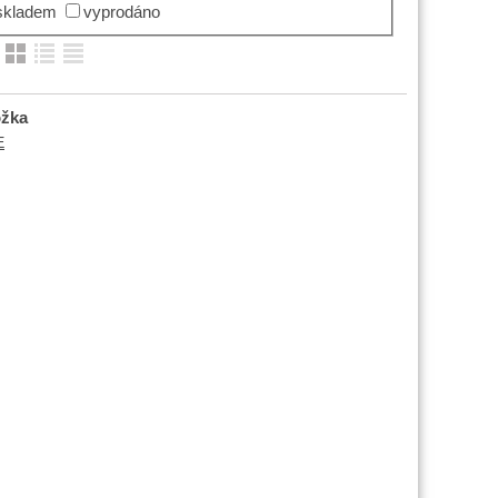
skladem
vyprodáno
:
ožka
E