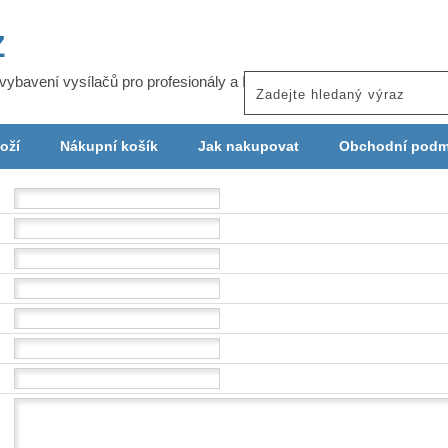
Z
j vybavení vysílačů pro profesionály a ISP
oží
Nákupní košík
Jak nakupovat
Obchodní podm