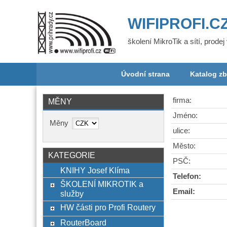
WIFIPROFI.C
školení MikroTik a sítí, prode
Úvodní strana
Katalog zb
firma:
MĚNY
Jméno:
Měny
ulice:
Město:
KATEGORIE
PSČ:
KNIHY Josef Klíma
Telefon:
ŠKOLENÍ MIKROTIK a
Email:
služby
HW části pro Profi Routery
RouterBoard