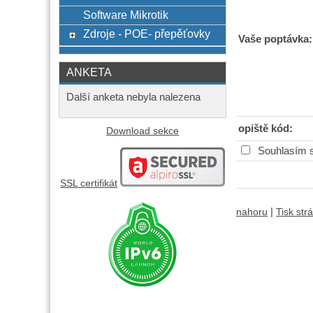
Software Mikrotik
Zdroje - POE- přepěťovky
Vaše poptávka:
ANKETA
Další anketa nebyla nalezena
opiště kód:
Download sekce
Souhlasím 
SSL certifikát
|
nahoru
Tisk str