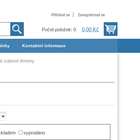
Přihlásit se
Zaregistrovat se
0,00 Kč
Počet položek: 0
ínky
Kontaktní informace
é zubové třmeny
skladem
vyprodáno