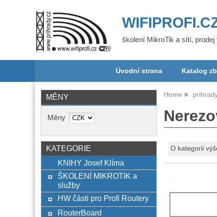
WIFIPROFI.C
školení MikroTik a sítí, prode
Úvodní strana
Katalog zb
Home
prihrad
MĚNY
Nerezo
Měny
KATEGORIE
O kategorii výš
KNIHY Josef Klíma
ŠKOLENÍ MIKROTIK a
služby
HW části pro Profi Routery
RouterBoard