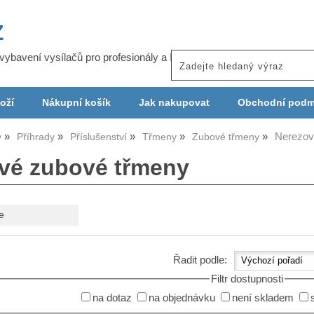
Z
j vybavení vysílačů pro profesionály a ISP
oží
Nákupní košík
Jak nakupovat
Obchodní podm
Nerezov
y
Příhrady
Příslušenství
Třmeny
Zubové třmeny
vé zubové třmeny
e
Řadit podle:
Filtr dostupnosti
na dotaz
na objednávku
není skladem