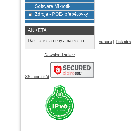
Software Mikrotik
Zdroje - POE- přepěťovky
ANKETA
Další anketa nebyla nalezena
|
nahoru
Tisk str
Download sekce
SSL certifikát