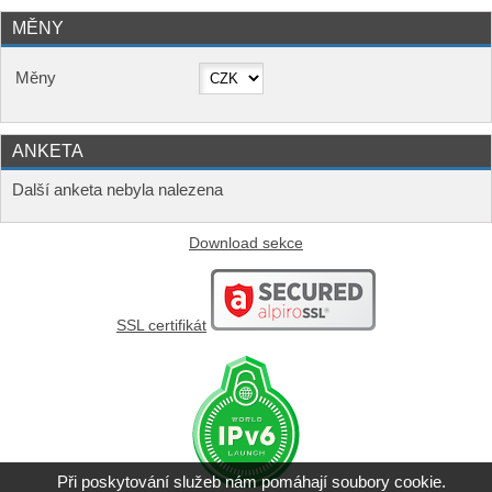
MĚNY
Měny
ANKETA
Další anketa nebyla nalezena
Download sekce
SSL certifikát
Při poskytování služeb nám pomáhají soubory cookie.