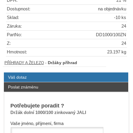
DPH:
21 %
Dostupnost:
na objednávku
Sklad:
-10 ks
Záruka:
24
PartNo:
DD1000/100ZN
Z:
24
Hmotnost:
23.197 kg
-
Držáky příhrad
PŘÍHRADY A ŽELEZO
Váš dotaz
Poslat známénu
Potřebujete poradit ?
Držák dolní 1000/100 zinkovaný JALI
Vaše jméno, příjmení, firma