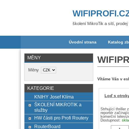
WIFIPROFI.C
školení MikroTik a sítí, prode
Úvodní strana
Katalog zb
WIFIPR
MĚNY
Měny
Vítáme Vás v e
KATEGORIE
Loď s otroky
KNIHY Josef Klíma
ŠKOLENÍ MIKROTIK a
služby
HW části pro Profi Routery
RouterBoard