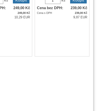
ání slavného filmu
Klasická detektivka, v níž se vraždí
ky Agniežky Holland
podle starého keltského rituálu, a v
e ...
níž si autor ...
kladem
Dostupnost:
skladem
ks
ks
PH:
249,00
Kč
Cena bez DPH:
239,00
Kč
249,00
Kč
Cena s DPH
239,00
Kč
10,29 EUR
9,87 EUR