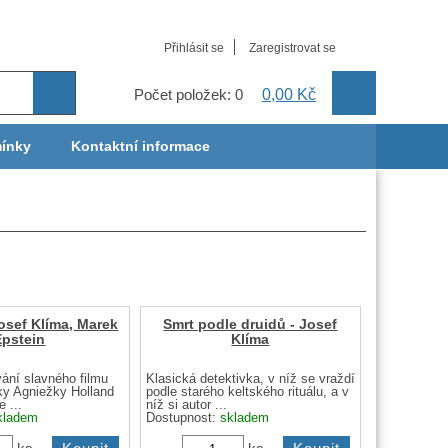
Přihlásit se
Zaregistrovat se
0,00 Kč
Počet položek: 0
ínky
Kontaktní informace
Josef Klíma, Marek
Smrt podle druidů - Josef
Epstein
Klíma