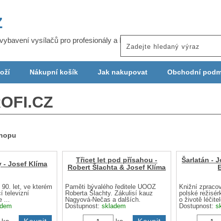
Z
j vybavení vysílačů pro profesionály a ISP
oží
Nákupní košík
Jak nakupovat
Obchodní podm
OFI.CZ
shopu
Třicet let pod přísahou -
Šarlatán - 
 - Josef Klíma
Robert Šlachta & Josef Klíma