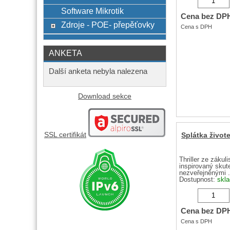
Software Mikrotik
Zdroje - POE- přepěťovky
Strhující thriller
reportér začínajíc
komerční televize
ANKETA
Dostupnost:
skl
Další anketa nebyla nalezena
Cena bez DP
Download sekce
Cena s DPH
SSL certifikát
Splátka život