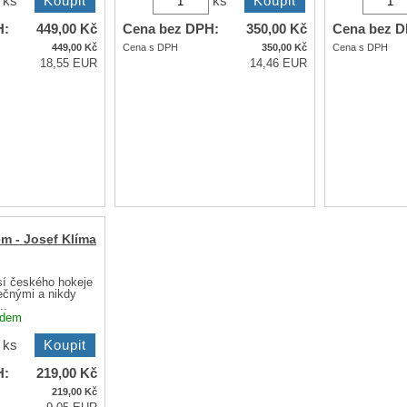
 z 90. let, ve kterém
Paměti bývalého ředitele ÚOOZ
Knižní zpracov
í televizní
Roberta Šlachty. Zákulisí kauz
polské režisér
 ...
Nagyová-Nečas a dalších.
o životě léčitel
adem
Dostupnost:
skladem
Dostupnost:
s
ks
ks
H:
449,00
Kč
Cena bez DPH:
350,00
Kč
Cena bez D
449,00
Kč
Cena s DPH
350,00
Kč
Cena s DPH
18,55 EUR
14,46 EUR
em - Josef Klíma