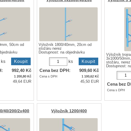
40mm, 50cm od
Výložník 1800/40mm, 20cm od
stožáru nerez
objednávku
Dostupnost:
na objednávku
Výložník troj
3x1000/50mm,
ks
ks
stožáru, nerez
Dostupnost:
n
H:
992,40
Kč
Cena bez DPH:
909,60
Kč
1 200,80
Kč
Cena s DPH
1 100,62
Kč
49,64 EUR
45,50 EUR
Cena bez D
Cena s DPH
00/40/200/2x400
Výložník 1200/400