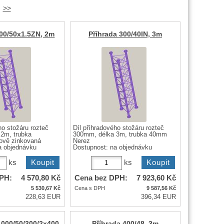
>>
400/50x1.5ZN, 2m
Příhrada 300/40IN, 3m
ho stožáru rozteč
Díl příhradového stožáru rozteč
2m, trubka
300mm, délka 3m, trubka 40mm
ově zinkovaná
Nerez
a objednávku
Dostupnost:
na objednávku
ks
ks
PH:
4 570,80
Kč
Cena bez DPH:
7 923,60
Kč
5 530,67
Kč
Cena s DPH
9 587,56
Kč
228,63 EUR
396,34 EUR
1000/50/300/2x400
Příhrada 400/48, 3m