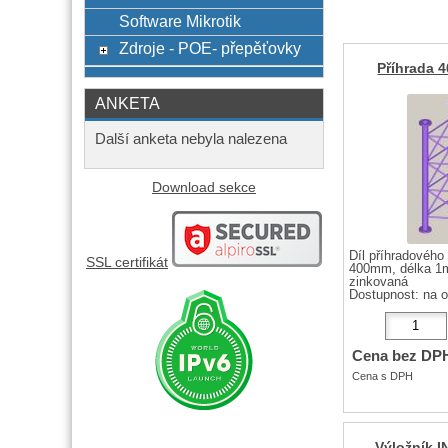
Software Mikrotik
Zdroje - POE- přepěťovky
Příhrada 
ANKETA
Další anketa nebyla nalezena
Download sekce
Díl příhradového
SSL certifikát
400mm, délka 1
zinkovaná
Dostupnost:
na 
Cena bez DP
Cena s DPH
Výložník I