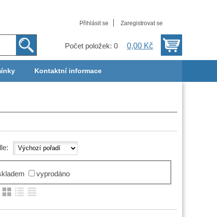
Přihlásit se
Zaregistrovat se
0,00 Kč
Počet položek: 0
ínky
Kontaktní informace
dle:
skladem
vyprodáno
: