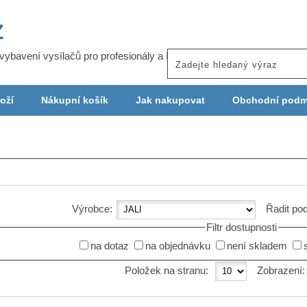
Z
j vybavení vysílačů pro profesionály a ISP
oží
Nákupní košík
Jak nakupovat
Obchodní podm
Výrobce:
Řadit po
Filtr dostupnosti
na dotaz
na objednávku
není skladem
Položek na stranu:
Zobrazení