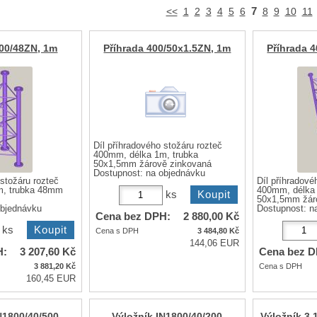
7
<<
1
2
3
4
5
6
8
9
10
11
400/48ZN, 1m
Příhrada 400/50x1.5ZN, 1m
Příhrada 
Díl příhradového stožáru rozteč
400mm, délka 1m, trubka
50x1,5mm žárově zinkovaná
Dostupnost:
na objednávku
 stožáru rozteč
Díl příhradové
m, trubka 48mm
400mm, délka 
ks
50x1,5mm žár
objednávku
Dostupnost:
n
Cena bez DPH:
2 880,00
Kč
ks
Cena s DPH
3 484,80
Kč
144,06 EUR
H:
3 207,60
Kč
Cena bez D
3 881,20
Kč
Cena s DPH
160,45 EUR
N1800/40/500
Výložník IN1800/40/200
Výložník 3 