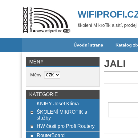
WIFIPROFI.C
školení MikroTik a sítí, prode
Úvodní strana
Katalog zb
JALI
MĚNY
Měny
KATEGORIE
KNIHY Josef Klíma
ŠKOLENÍ MIKROTIK a
služby
HW části pro Profi Routery
RouterBoard