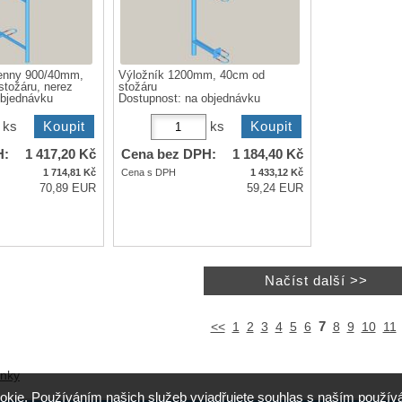
menny 900/40mm,
Výložník 1200mm, 40cm od
tožáru, nerez
stožáru
objednávku
Dostupnost:
na objednávku
ks
ks
H:
1 417,20
Kč
Cena bez DPH:
1 184,40
Kč
1 714,81
Kč
Cena s DPH
1 433,12
Kč
70,89 EUR
59,24 EUR
7
<<
1
2
3
4
5
6
8
9
10
11
ánky
okie. Používáním našich služeb vyjadřujete souhlas s naším použ