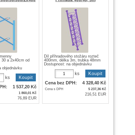
ramenny
Díl příhradového stožáru rozteč
 30 a 2x40cm od
400mm, délka 3m, trubka 48mm
Dostupnost:
na objednávku
a objednávku
ks
ks
Cena bez DPH:
4 328,40
Kč
PH:
1 537,20
Kč
Cena s DPH
5 237,36
Kč
1 860,01
Kč
216,51 EUR
76,89 EUR