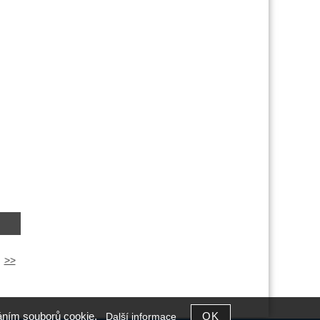
>>
íváním souborů cookie.
Další informace