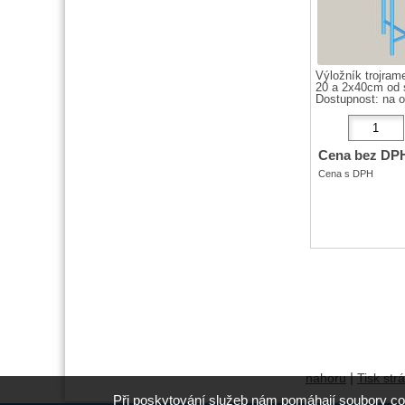
Výložník trojra
20 a 2x40cm od s
Dostupnost:
na 
Cena bez DP
Cena s DPH
|
nahoru
Tisk str
Při poskytování služeb nám pomáhají soubory co