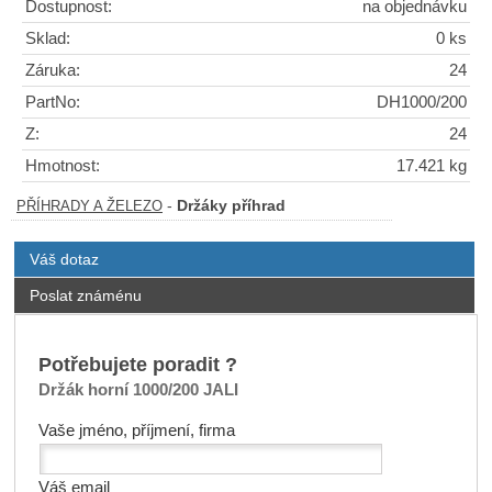
Dostupnost:
na objednávku
Sklad:
0 ks
Záruka:
24
PartNo:
DH1000/200
Z:
24
Hmotnost:
17.421 kg
-
Držáky příhrad
PŘÍHRADY A ŽELEZO
Váš dotaz
Poslat známénu
Potřebujete poradit ?
Držák horní 1000/200 JALI
Vaše jméno, příjmení, firma
Váš email