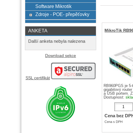
Software Mikrotik
Zdroje - POE- přepěťovky
ANKETA
MikroTik RB9
Další anketa nebyla nalezena
Download sekce
SSL certifikát
RB960PGS je 5-t
gigabitový route
a USB portem. Zař
Dostupnost:
skl
Cena bez DP
Cena s DPH