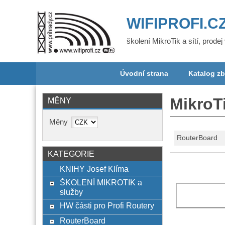
WIFIPROFI.C
školení MikroTik a sítí, prode
Úvodní strana
Katalog zb
MikroT
MĚNY
Měny
RouterBoard
KATEGORIE
KNIHY Josef Klíma
ŠKOLENÍ MIKROTIK a
služby
HW části pro Profi Routery
RouterBoard