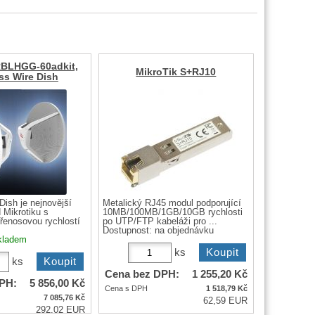
RBLHGG-60adkit,
MikroTik S+RJ10
ss Wire Dish
Dish je nejnovější
Metalický RJ45 modul podporující
 Mikrotiku s
10MB/100MB/1GB/10GB rychlosti
řenosovou rychlostí
po UTP/FTP kabeláži pro ...
Dostupnost:
na objednávku
kladem
ks
ks
Cena bez DPH:
1 255,20
Kč
PH:
5 856,00
Kč
Cena s DPH
1 518,79
Kč
7 085,76
Kč
62,59 EUR
292,02 EUR