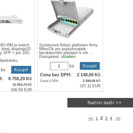
4S+RM je switch
Systémové řešení platforem firmy
 který dispinuje20
MikroTik pro poskytovatele
ty SFP + pro 10G
bezdrátového připojení k síti ...
Dostupnost:
skladem
objednávku
ks
ks
Cena bez DPH:
2 148,00
Kč
H:
8 755,20
Kč
Cena s DPH
2 599,08
Kč
10 593,79
Kč
107,11 EUR
436,59 EUR
2
<<
1
3
4
>>