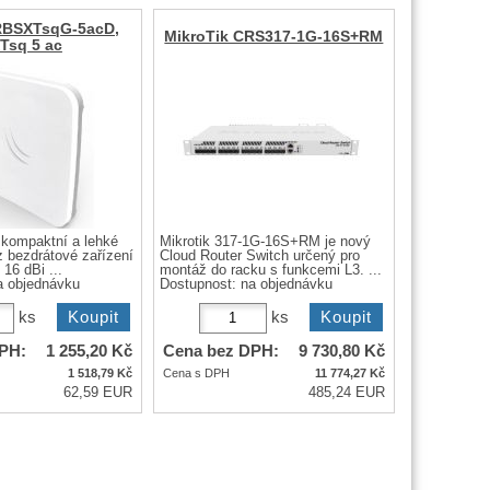
RBSXTsqG-5acD,
MikroTik CRS317-1G-16S+RM
Tsq 5 ac
 kompaktní a lehké
Mikrotik 317-1G-16S+RM je nový
 bezdrátové zařízení
Cloud Router Switch určený pro
16 dBi ...
montáž do racku s funkcemi L3. ...
a objednávku
Dostupnost:
na objednávku
ks
ks
PH:
1 255,20
Kč
Cena bez DPH:
9 730,80
Kč
1 518,79
Kč
Cena s DPH
11 774,27
Kč
62,59 EUR
485,24 EUR