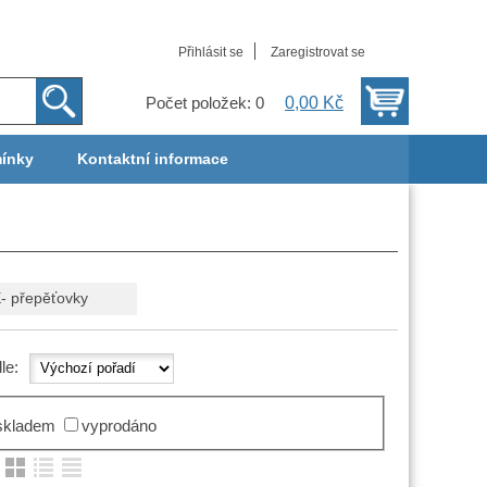
Přihlásit se
Zaregistrovat se
0,00 Kč
Počet položek: 0
ínky
Kontaktní informace
- přepěťovky
dle:
skladem
vyprodáno
: