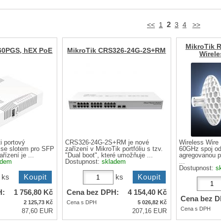
2
<<
1
3
4
>>
MikroTik 
60PGS, hEX PoE
MikroTik CRS326-24G-2S+RM
Wirele
i portový
CRS326-24G-2S+RM je nové
Wireless Wire 
r se slotem pro SFP
zařízení v MikroTik portfóliu s tzv.
60GHz spoj od
ízení je ...
"Dual boot", které umožňuje ...
agregovanou p
adem
Dostupnost:
skladem
...
Dostupnost:
s
ks
ks
H:
1 756,80
Kč
Cena bez DPH:
4 154,40
Kč
Cena bez D
2 125,73
Kč
Cena s DPH
5 026,82
Kč
Cena s DPH
87,60 EUR
207,16 EUR