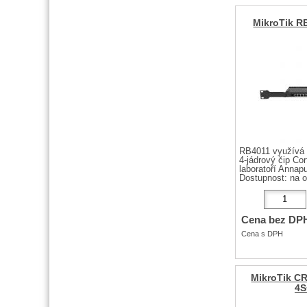
MikroTik 
RB4011 využívá n
4-jádrový čip Co
laboratoří Annapu
Dostupnost:
na 
Cena bez DP
Cena s DPH
MikroTik C
4