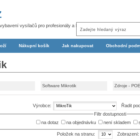
Z
j vybavení vysílačů pro profesionály a ISP
oží
Nákupní košík
Jak nakupovat
Obchodní podm
ik
Software Mikrotik
Zdroje - POE
Výrobce:
Řadit po
Filtr dostupnosti
na dotaz
na objednávku
není skladem
Položek na stranu:
Zobrazení