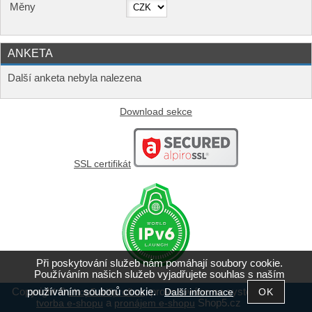
Měny
ANKETA
Další anketa nebyla nalezena
Download sekce
SSL certifikát
Při poskytování služeb nám pomáhají soubory cookie.
Používáním našich služeb vyjadřujete souhlas s naším
Copyright ©
,
provozováno na systému
používáním souborů cookie.
shop5.wifiprofi.cz
Další informace
a
Shop5.cz
tvorba e-shopu
pronájem e-shopu