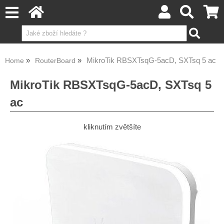
MikroTik RBSXTsqG-5acD, SXTsq 5 ac
Home
RouterBoard
MikroTik RBSXTsqG-5acD, SXTsq 5
ac
kliknutím zvětšíte