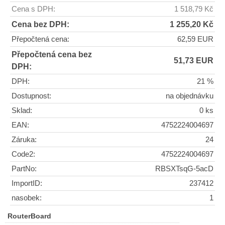
Cena s DPH:
1 518,79 Kč
Cena bez DPH:
1 255,20 Kč
Přepočtená cena:
62,59 EUR
Přepočtená cena bez
51,73 EUR
DPH:
DPH:
21 %
Dostupnost:
na objednávku
Sklad:
0 ks
EAN:
4752224004697
Záruka:
24
Code2:
4752224004697
PartNo:
RBSXTsqG-5acD
ImportID:
237412
nasobek:
1
RouterBoard