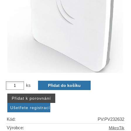
ks
Kód:
PV:PV232632
Výrobce:
MikroTik