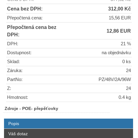
Cena bez DPH:
312,00 Kč
Přepočtená cena:
15,56 EUR
Přepočtená cena bez
12,86 EUR
DPH:
DPH:
21 %
Dostupnost:
na objednávku
Sklad:
0 ks
Záruka:
24
PartNo:
PZ/48V/2A/96W
Z:
24
Hmotnost:
0.4 kg
Zdroje - POE- přepěťovky
Popis
Váš dotaz