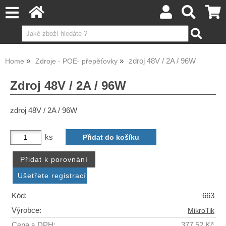
zdroj 48V / 2A / 96W
Home
Zdroje - POE- přepěťovky
Zdroj 48V / 2A / 96W
zdroj 48V / 2A / 96W
ks
Kód:
663
Výrobce:
MikroTik
Cena s DPH:
377,52 Kč