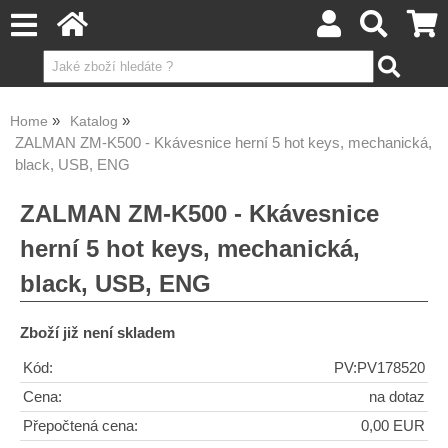
Home
Katalog
ZALMAN ZM-K500 - Kkávesnice herní 5 hot keys, mechanická,
black, USB, ENG
ZALMAN ZM-K500 - Kkávesnice
herní 5 hot keys, mechanická,
black, USB, ENG
Zboží již není skladem
Kód:
PV:PV178520
Cena:
na dotaz
Přepočtená cena:
0,00 EUR