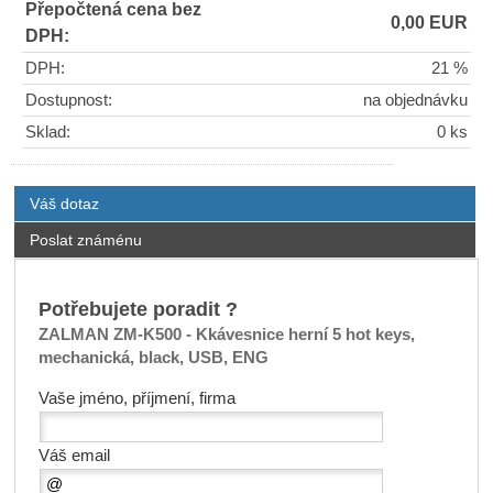
Přepočtená cena bez
0,00 EUR
DPH:
DPH:
21 %
Dostupnost:
na objednávku
Sklad:
0 ks
Váš dotaz
Poslat známénu
Potřebujete poradit ?
ZALMAN ZM-K500 - Kkávesnice herní 5 hot keys,
mechanická, black, USB, ENG
Vaše jméno, příjmení, firma
Váš email