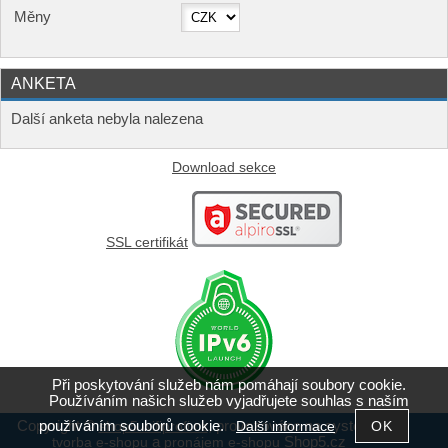
Měny
ANKETA
Další anketa nebyla nalezena
Download sekce
SSL certifikát
Při poskytování služeb nám pomáhají soubory cookie.
Používáním našich služeb vyjadřujete souhlas s naším
používáním souborů cookie.
Copyright ©
,
provozováno na systému
Další informace
shop5.wifiprofi.cz
a
Shop5.cz
tvorba e-shopu
pronájem e-shopu