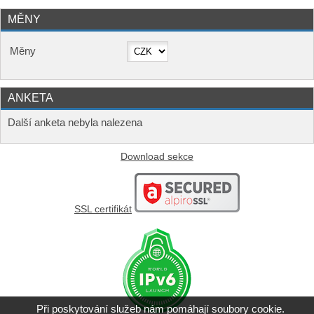
MĚNY
Měny
ANKETA
Další anketa nebyla nalezena
Download sekce
SSL certifikát
Při poskytování služeb nám pomáhají soubory cookie.