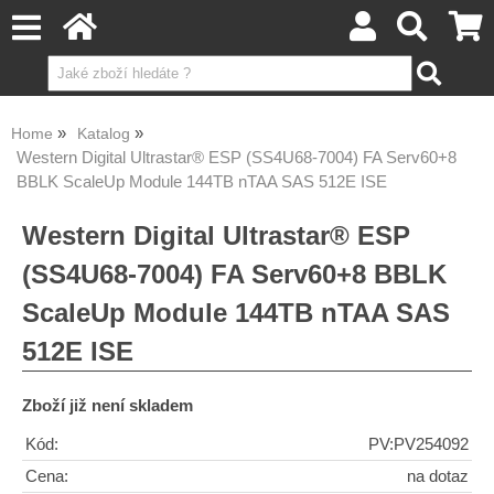
Home
Katalog
Western Digital Ultrastar® ESP (SS4U68-7004) FA Serv60+8
BBLK ScaleUp Module 144TB nTAA SAS 512E ISE
Western Digital Ultrastar® ESP
(SS4U68-7004) FA Serv60+8 BBLK
ScaleUp Module 144TB nTAA SAS
512E ISE
Zboží již není skladem
Kód:
PV:PV254092
Cena:
na dotaz