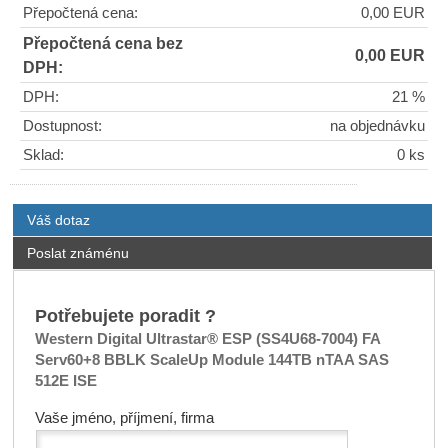
Přepočtená cena:
0,00 EUR
Přepočtená cena bez
0,00 EUR
DPH:
DPH:
21 %
Dostupnost:
na objednávku
Sklad:
0 ks
Váš dotaz
Poslat známénu
Potřebujete poradit ?
Western Digital Ultrastar® ESP (SS4U68-7004) FA
Serv60+8 BBLK ScaleUp Module 144TB nTAA SAS
512E ISE
Vaše jméno, příjmení, firma