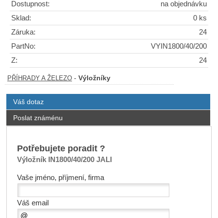
Dostupnost:
na objednávku
Sklad:
0 ks
Záruka:
24
PartNo:
VYIN1800/40/200
Z:
24
-
Výložníky
PŘÍHRADY A ŽELEZO
Váš dotaz
Poslat známénu
Potřebujete poradit ?
Výložník IN1800/40/200 JALI
Vaše jméno, příjmení, firma
Váš email