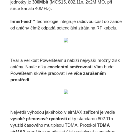
jednotky je
300Mbit
(MCS15, 802.11n, 2x2MIMO, při
šířce kanálu 40MHz).
InnerFeed™
technologie integruje rádiovou část do zářiče
od antény čímž odpadá potenciální ztráta na RF kabelu.
Tvar a velikost PowerBeamu nabízí nejvyšší možný zisk
antény. Navíc díky
excelentní směrovosti
Vám bude
PoweBeam skvěle pracovat i ve
více zarušeném
prostředí
.
Největší výhodou jakéhokoliv airMAX zařízení je vedle
vysoké přenosové rychlosti
díky standardu 802.11n
využití časového multiplexu TDMA. Protokol
TDMA
airMAX
umožňuje vynikající škálovatelnost a vysokou