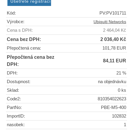
Kód:
PV:PV101711
Výrobce:
Ubiquiti Networks
Cena s DPH:
2 464,04 Kč
Cena bez DPH:
2 036,40 Kč
Přepočtená cena:
101,78 EUR
Přepočtená cena bez
84,11 EUR
DPH:
DPH:
21 %
Dostupnost:
na objednávku
Sklad:
0 ks
Code2:
810354022623
PartNo:
PBE-M5-400
ImportID:
102832
nasobek:
1