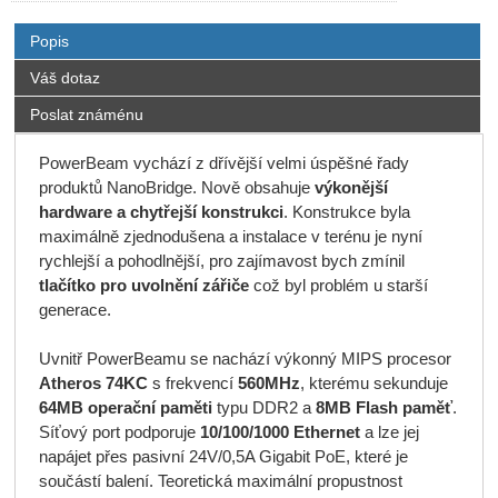
Popis
Váš dotaz
Poslat známénu
PowerBeam vychází z dřívější velmi úspěšné řady
produktů NanoBridge. Nově obsahuje
výkonější
hardware a chytřejší konstrukci
. Konstrukce byla
maximálně zjednodušena a instalace v terénu je nyní
rychlejší a pohodlnější, pro zajímavost bych zmínil
tlačítko pro uvolnění zářiče
což byl problém u starší
generace.
Uvnitř PowerBeamu se nachází výkonný MIPS procesor
Atheros 74KC
s frekvencí
560MHz
, kterému sekunduje
64MB operační paměti
typu DDR2 a
8MB Flash paměť
.
Síťový port podporuje
10/100/1000 Ethernet
a lze jej
napájet přes pasivní 24V/0,5A Gigabit PoE, které je
součástí balení. Teoretická maximální propustnost