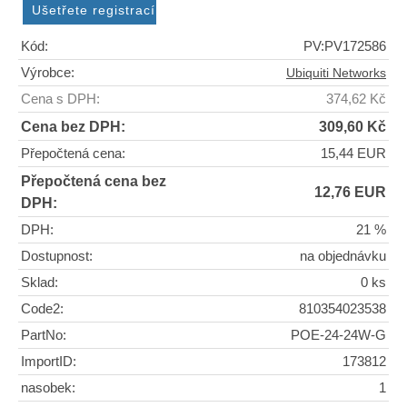
Kód:
PV:PV172586
Výrobce:
Ubiquiti Networks
Cena s DPH:
374,62 Kč
Cena bez DPH:
309,60 Kč
Přepočtená cena:
15,44 EUR
Přepočtená cena bez
12,76 EUR
DPH:
DPH:
21 %
Dostupnost:
na objednávku
Sklad:
0 ks
Code2:
810354023538
PartNo:
POE-24-24W-G
ImportID:
173812
nasobek:
1