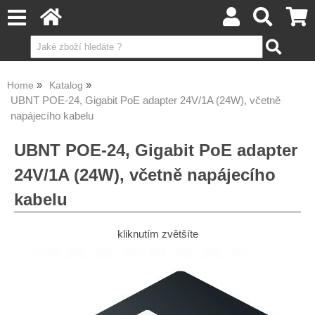
Home
Katalog
UBNT POE-24, Gigabit PoE adapter 24V/1A (24W), včetně
napájecího kabelu
UBNT POE-24, Gigabit PoE adapter
24V/1A (24W), včetně napájecího
kabelu
kliknutím zvětšíte