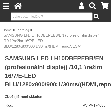
Home
Katalog
SAMSUNG LFD LH10DBEPEBB/EN (profesionální displej)
/10,1"/režim 16/7/E-LED
BLU/1280x800/900:1/30ms/(HDMI,repro,VESA)
SAMSUNG LFD LH10DBEPEBB/EN
(profesionální displej) /10,1"/režim
16/7/E-LED
BLU/1280x800/900:1/30ms/(HDMI,rep
Zboží již není skladem
Kód:
PV:PV174085