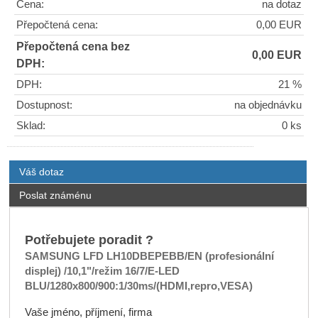
Cena:
na dotaz
Přepočtená cena:
0,00 EUR
Přepočtená cena bez
0,00 EUR
DPH:
DPH:
21 %
Dostupnost:
na objednávku
Sklad:
0 ks
Váš dotaz
Poslat známénu
Potřebujete poradit ?
SAMSUNG LFD LH10DBEPEBB/EN (profesionální
displej) /10,1"/režim 16/7/E-LED
BLU/1280x800/900:1/30ms/(HDMI,repro,VESA)
Vaše jméno, příjmení, firma