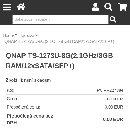
Home
Katalog
QNAP TS-1273U-8G(2,1GHz/8GB RAM/12xSATA/SFP+)
QNAP TS-1273U-8G(2,1GHz/8GB
RAM/12xSATA/SFP+)
Zboží již není skladem
Kód:
PV:PV227384
Cena:
na dotaz
Přepočtená cena:
0,00 EUR
Přepočtená cena bez
0,00 EUR
DPH: