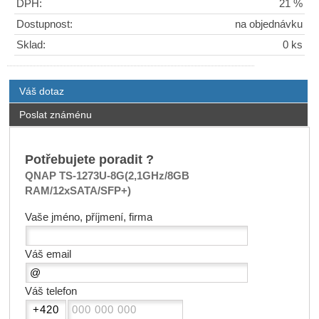
DPH:
21 %
Dostupnost:
na objednávku
Sklad:
0 ks
Váš dotaz
Poslat známénu
Potřebujete poradit ?
QNAP TS-1273U-8G(2,1GHz/8GB
RAM/12xSATA/SFP+)
Vaše jméno, příjmení, firma
Váš email
Váš telefon