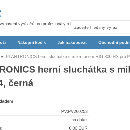
Z
j vybavení vysílačů pro profesionály a ISP
oží
Nákupní košík
Jak nakupovat
Obchodní podm
PLANTRONICS herní sluchátka s mikrofonem RIG 800 HS pro P
ONICS herní sluchátka s mi
4, černá
skladem
PV:PV260253
na dotaz
a:
0,00 EUR