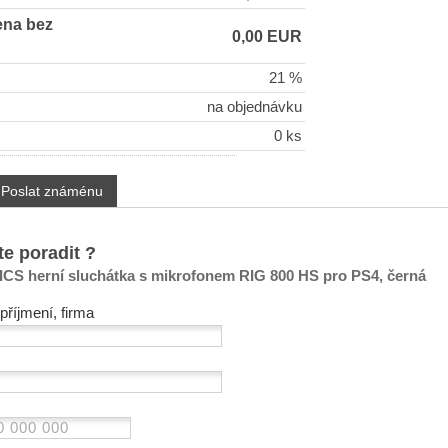
ena bez
0,00 EUR
21 %
na objednávku
0 ks
Poslat známénu
te poradit ?
 herní sluchátka s mikrofonem RIG 800 HS pro PS4, černá
příjmení, firma