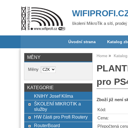
WIFIPROFI.C
školení MikroTik a sítí, prode
Úvodní strana
Katalog zb
Home
Katalog
MĚNY
PLANTR
Měny
pro PS
KATEGORIE
KNIHY Josef Klíma
Zboží již není 
ŠKOLENÍ MIKROTIK a
služby
Kód:
HW části pro Profi Routery
Cena:
RouterBoard
Přepočtená cen