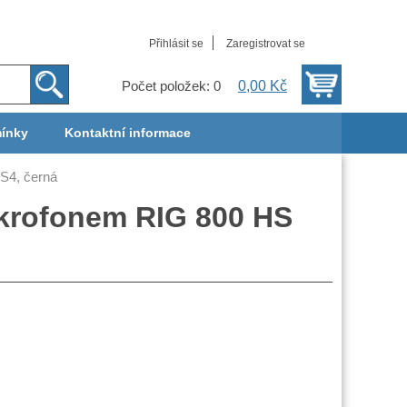
Přihlásit se
Zaregistrovat se
0,00 Kč
Počet položek: 0
ínky
Kontaktní informace
S4, černá
krofonem RIG 800 HS