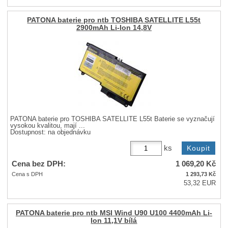
PATONA baterie pro ntb TOSHIBA SATELLITE L55t
2900mAh Li-Ion 14,8V
PATONA baterie pro TOSHIBA SATELLITE L55t Baterie se vyznačují
vysokou kvalitou, mají ...
Dostupnost:
na objednávku
ks
Cena bez DPH:
1 069,20
Kč
Cena s DPH
1 293,73
Kč
53,32 EUR
PATONA baterie pro ntb MSI Wind U90 U100 4400mAh Li-
Ion 11,1V bílá