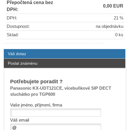
Přepočtená cena bez
0,00 EUR
DPH:
DPH:
21 %
Dostupnost:
na objednávku
Sklad:
0 ks
Váš dotaz
Poslat známénu
Potřebujete poradit ?
Panasonic KX-UDT121CE, vícebuňkové SIP DECT
sluchátko pro TGP600
Vaše jméno, příjmení, firma
Váš email