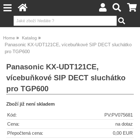
Home
Katalog
Panasonic KX-UDT121CE, vícebuňkové SIP DECT sluchátko
pro TGP600
Panasonic KX-UDT121CE,
vícebuňkové SIP DECT sluchátko
pro TGP600
Zboží již není skladem
Kód:
PV:PV075681
Cena:
na dotaz
Přepočtená cena:
0,00 EUR