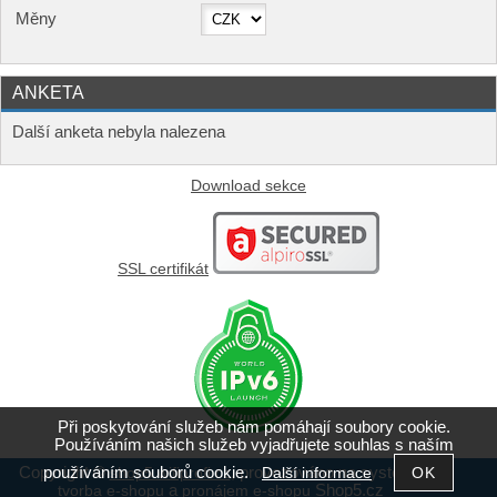
Měny
ANKETA
Další anketa nebyla nalezena
Download sekce
SSL certifikát
Při poskytování služeb nám pomáhají soubory cookie.
Používáním našich služeb vyjadřujete souhlas s naším
používáním souborů cookie.
Copyright ©
,
provozováno na systému
Další informace
shop5.wifiprofi.cz
a
Shop5.cz
tvorba e-shopu
pronájem e-shopu