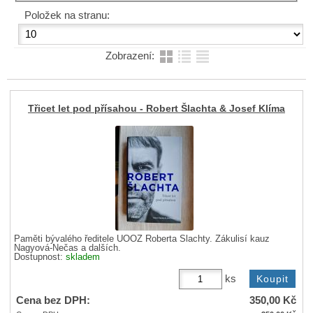
Položek na stranu:
Zobrazení:
Třicet let pod přísahou - Robert Šlachta & Josef Klíma
Paměti bývalého ředitele ÚOOZ Roberta Šlachty. Zákulisí kauz
Nagyová-Nečas a dalších.
Dostupnost:
skladem
ks
Cena bez DPH:
350,00
Kč