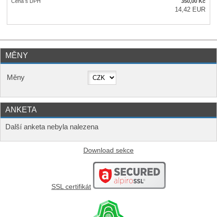
Cena s DPH
350,00
Kč
14,42 EUR
MĚNY
Měny
ANKETA
Další anketa nebyla nalezena
Download sekce
SSL certifikát