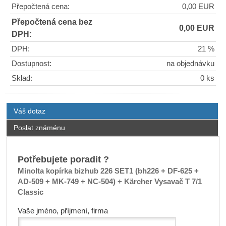
Přepočtená cena:
0,00 EUR
Přepočtená cena bez
0,00 EUR
DPH:
DPH:
21 %
Dostupnost:
na objednávku
Sklad:
0 ks
Váš dotaz
Poslat známénu
Potřebujete poradit ?
Minolta kopírka bizhub 226 SET1 (bh226 + DF-625 +
AD-509 + MK-749 + NC-504) + Kärcher Vysavač T 7/1
Classic
Vaše jméno, příjmení, firma