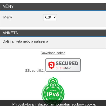
MĚNY
Měny
ANKETA
Další anketa nebyla nalezena
Download sekce
SSL certifikát
Při poskytování služeb nám pomáhají soubory cookie.