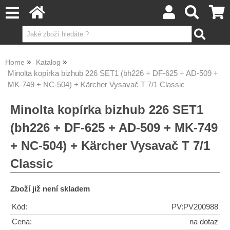
Home
Katalog
Minolta kopírka bizhub 226 SET1 (bh226 + DF-625 + AD-509 +
MK-749 + NC-504) + Kärcher Vysavač T 7/1 Classic
Minolta kopírka bizhub 226 SET1
(bh226 + DF-625 + AD-509 + MK-749
+ NC-504) + Kärcher Vysavač T 7/1
Classic
Zboží již není skladem
Kód:
PV:PV200988
Cena:
na dotaz