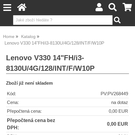
Home
Katalog
Lenovo V330 14"FH/i3-8130U/4G/128/INT/F/W10P
Lenovo V330 14"FH/i3-
8130U/4G/128/INT/F/W10P
Zboží již není skladem
Kód:
PV:PV268449
Cena:
na dotaz
Přepočtená cena:
0,00 EUR
Přepočtená cena bez
0,00 EUR
DPH: