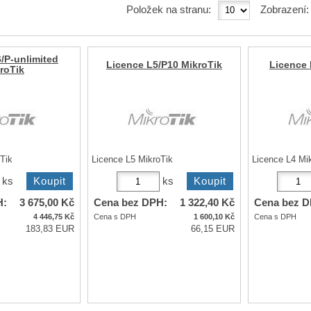
Položek na stranu:
Zobrazení
/P-unlimited
Licence L5/P10 MikroTik
Licence 
roTik
Tik
Licence L5 MikroTik
Licence L4 Mi
ks
ks
H:
3 675,00
Kč
Cena bez DPH:
1 322,40
Kč
Cena bez D
4 446,75
Kč
Cena s DPH
1 600,10
Kč
Cena s DPH
183,83 EUR
66,15 EUR