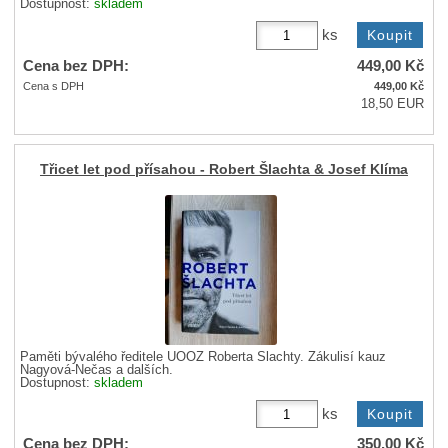
Dostupnost:
skladem
ks
Cena bez DPH:
449,00
Kč
Cena s DPH
449,00
Kč
18,50 EUR
Třicet let pod přísahou - Robert Šlachta & Josef Klíma
Paměti bývalého ředitele ÚOOZ Roberta Šlachty. Zákulisí kauz
Nagyová-Nečas a dalších.
Dostupnost:
skladem
ks
Cena bez DPH:
350,00
Kč