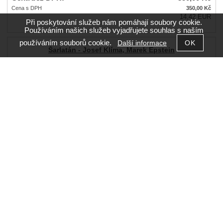
Cena s DPH
350,00
Kč
14,42 EUR
Při poskytování služeb nám pomáhají soubory cookie.
Používáním našich služeb vyjadřujete souhlas s naším
používáním souborů cookie.
Další informace
Šarlatán - Josef Klíma, Marek Epstein
Knižní zpracování slavného filmu polské režisérky Agniežky Holland o
životě léčitele ...
Dostupnost:
skladem
ks
Cena bez DPH:
249,00
Kč
Cena s DPH
249,00
Kč
10,26 EUR