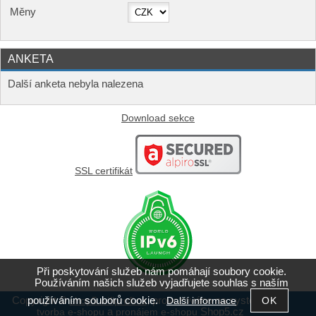
Měny
ANKETA
Další anketa nebyla nalezena
Download sekce
SSL certifikát
Při poskytování služeb nám pomáhají soubory cookie.
Používáním našich služeb vyjadřujete souhlas s naším
používáním souborů cookie.
Copyright ©
,
provozováno na systému
Další informace
shop5.wifiprofi.cz
a
Shop5.cz
tvorba e-shopu
pronájem e-shopu