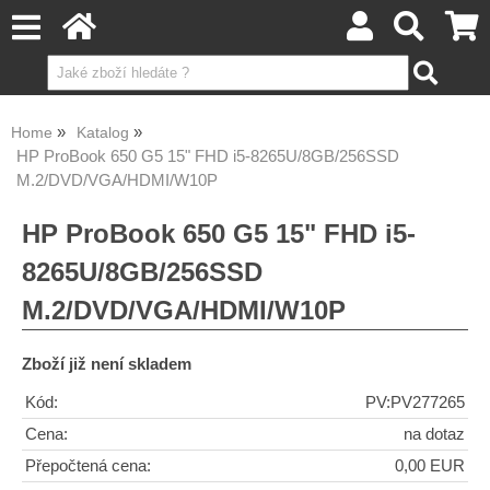
Home
Katalog
HP ProBook 650 G5 15" FHD i5-8265U/8GB/256SSD
M.2/DVD/VGA/HDMI/W10P
HP ProBook 650 G5 15" FHD i5-
8265U/8GB/256SSD
M.2/DVD/VGA/HDMI/W10P
Zboží již není skladem
Kód:
PV:PV277265
Cena:
na dotaz
Přepočtená cena:
0,00 EUR