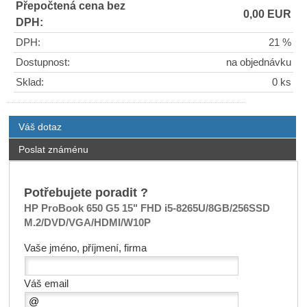
Přepočtená cena bez
0,00 EUR
DPH:
DPH:
21 %
Dostupnost:
na objednávku
Sklad:
0 ks
Váš dotaz
Poslat známénu
Potřebujete poradit ?
HP ProBook 650 G5 15" FHD i5-8265U/8GB/256SSD
M.2/DVD/VGA/HDMI/W10P
Vaše jméno, příjmení, firma
Váš email