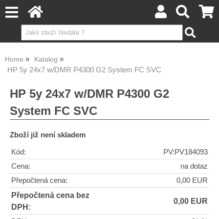
Home
Katalog
HP 5y 24x7 w/DMR P4300 G2 System FC SVC
HP 5y 24x7 w/DMR P4300 G2
System FC SVC
Zboží již není skladem
Kód:
PV:PV184093
Cena:
na dotaz
Přepočtená cena:
0,00 EUR
Přepočtená cena bez
0,00 EUR
DPH: