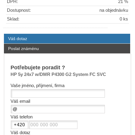
DPH:
21 %
Dostupnost:
na objednávku
Sklad:
0 ks
Váš dotaz
Poslat známénu
Potřebujete poradit ?
HP 5y 24x7 w/DMR P4300 G2 System FC SVC
Vaše jméno, příjmení, firma
Váš email
Váš telefon
Váš dotaz