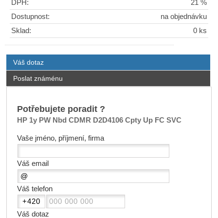
DPH:
21 %
Dostupnost:
na objednávku
Sklad:
0 ks
Váš dotaz
Poslat známénu
Potřebujete poradit ?
HP 1y PW Nbd CDMR D2D4106 Cpty Up FC SVC
Vaše jméno, příjmení, firma
Váš email
Váš telefon
Váš dotaz