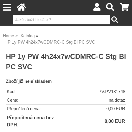
Home
Katalog
HP 1y PW 4h24x7wCDMRC-C Stg Bl PC SVC
HP 1y PW 4h24x7wCDMRC-C Stg Bl
PC SVC
Zboží již není skladem
Kód:
PV:PV131748
Cena:
na dotaz
Přepočtená cena:
0,00 EUR
Přepočtená cena bez
0,00 EUR
DPH: