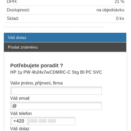
DPH:
21 %
Dostupnost:
na objednávku
Sklad:
0 ks
Váš dotaz
Poslat známénu
Potřebujete poradit ?
HP 1y PW 4h24x7wCDMRC-C Stg Bl PC SVC
Vaše jméno, příjmení, firma
Váš email
Váš telefon
Váš dotaz