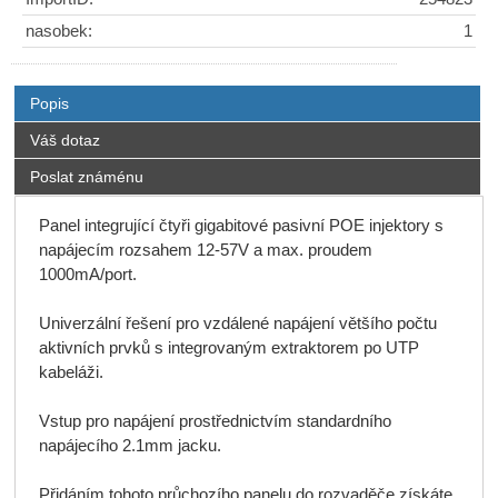
nasobek:
1
Popis
Váš dotaz
Poslat známénu
Panel integrující čtyři gigabitové pasivní POE injektory s 
napájecím rozsahem 12-57V a max. proudem 
1000mA/port. 

Univerzální řešení pro vzdálené napájení většího počtu 
aktivních prvků s integrovaným extraktorem po UTP 
kabeláži.

Vstup pro napájení prostřednictvím standardního 
napájecího 2.1mm jacku.

Přidáním tohoto průchozího panelu do rozvaděče získáte 