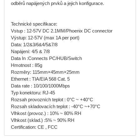
odběrů napájených prvků a jejich konfigurace.

Technické specifikace:

Vstup : 12-57V DC 2.1MM/Phoenix DC connector

Výstup: 12-57V (max 1A per port)

Data: 1/2&3/6&4/5&7/8

Napájení: 4/5 & 7/8

Data In :Connects PC/HUB/Switch

Hmotnost : 85g

Rozměry: 115mm×45mm×25mm

Ethernet : TIA/EIA 568 Cat. 5

Data rate : 10/100/1000Mbps

Typ konektoru: RJ-45

Rozsah provozních teplot : 0°C ~ +40°C

Rozsah skladovacích teplot : -40°C ~+70°C

Vlhkost (provoz.) : 10% ~ 80% RH

Vlhkost (sklad.) :5% ~ 90% RH

Certification: CE , FCC