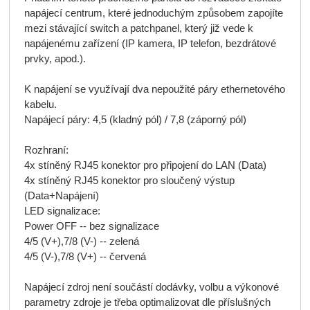
napájecí centrum, které jednoduchým způsobem zapojíte 
mezi stávající switch a patchpanel, který již vede k 
napájenému zařízení (IP kamera, IP telefon, bezdrátové 
prvky, apod.).

K napájení se využívají dva nepoužité páry ethernetového 
kabelu.

Napájecí páry: 4,5 (kladný pól) / 7,8 (záporný pól)

Rozhraní:

4x stíněný RJ45 konektor pro připojení do LAN (Data) 

4x stíněný RJ45 konektor pro sloučený výstup 
(Data+Napájení)

LED signalizace:

Power OFF -- bez signalizace

4/5 (V+),7/8 (V-) -- zelená 

4/5 (V-),7/8 (V+) -- červená

Napájecí zdroj není součástí dodávky, volbu a výkonové 
parametry zdroje je třeba optimalizovat dle příslušných 