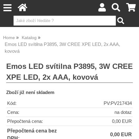
Home
Katalog
Emos LED svítilna P3895, 3W CREE XPE LED, 2x AAA,
kovová
Emos LED svítilna P3895, 3W CREE
XPE LED, 2x AAA, kovová
Zboží již není skladem
Kód:
PV:PV217434
Cena:
na dotaz
Přepočtená cena:
0,00 EUR
Přepočtená cena bez
0,00 EUR
DPH: