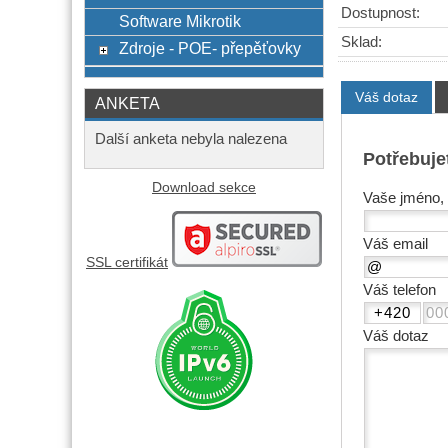
Dostupnost:
Software Mikrotik
Sklad:
Zdroje - POE- přepěťovky
Váš dotaz
ANKETA
Další anketa nebyla nalezena
Potřebuje
Download sekce
Vaše jméno, 
Váš email
SSL certifikát
Váš telefon
Váš dotaz