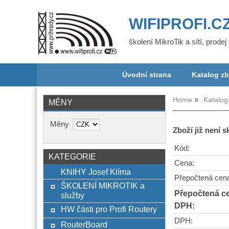
WIFIPROFI.C
školení MikroTik a sítí, prode
Úvodní strana
Katalog zb
Home
Katalog
MĚNY
Měny
Zboží již není 
Kód:
KATEGORIE
Cena:
KNIHY Josef Klíma
Přepočtená cen
ŠKOLENÍ MIKROTIK a
Přepočtená c
služby
DPH:
HW části pro Profi Routery
DPH:
RouterBoard