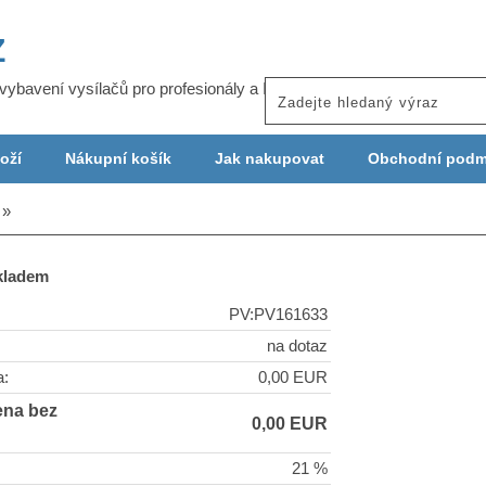
Z
j vybavení vysílačů pro profesionály a ISP
oží
Nákupní košík
Jak nakupovat
Obchodní podm
skladem
PV:PV161633
na dotaz
a:
0,00 EUR
ena bez
0,00 EUR
21 %