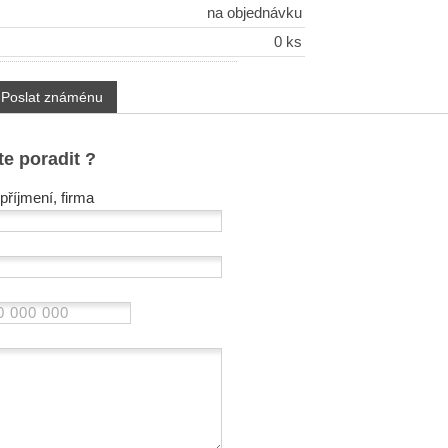
na objednávku
0 ks
Poslat známénu
te poradit ?
příjmení, firma