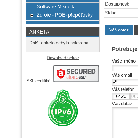
Dostupnost:
Software Mikrotik
Sklad:
Zdroje - POE- přepěťovky
Váš dotaz
ANKETA
Další anketa nebyla nalezena
Potřebuje
Download sekce
Vaše jméno, 
Váš email
SSL certifikát
Váš telefon
Váš dotaz