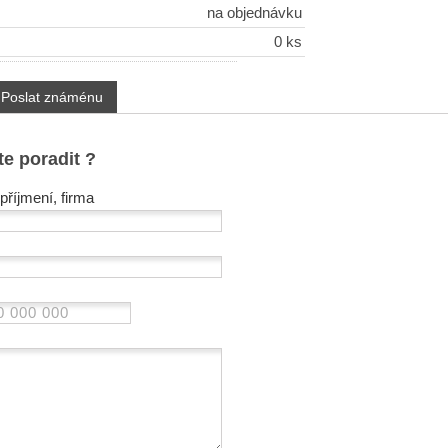
na objednávku
0 ks
Poslat známénu
te poradit ?
příjmení, firma