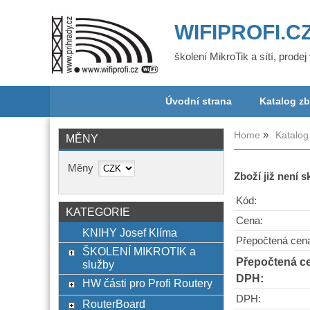
WIFIPROFI.C
školení MikroTik a sítí, prode
Úvodní strana
Katalog zb
Home
Katalog
MĚNY
Měny
Zboží již není 
Kód:
KATEGORIE
Cena:
KNIHY Josef Klíma
Přepočtená cen
ŠKOLENÍ MIKROTIK a
Přepočtená c
služby
DPH:
HW části pro Profi Routery
DPH:
RouterBoard