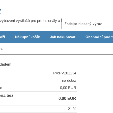
Z
j vybavení vysílačů pro profesionály a ISP
oží
Nákupní košík
Jak nakupovat
Obchodní podm
skladem
PV:PV281234
na dotaz
a:
0,00 EUR
ena bez
0,00 EUR
21 %