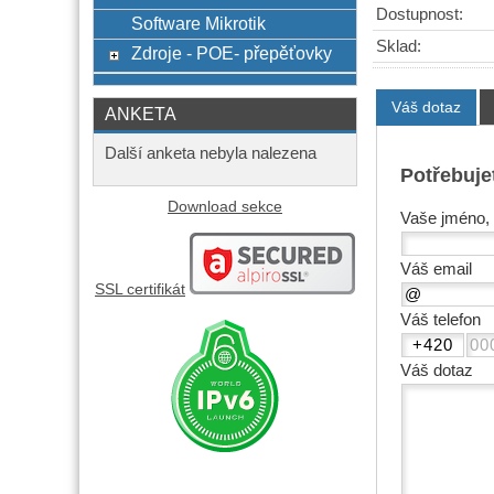
Dostupnost:
Software Mikrotik
Sklad:
Zdroje - POE- přepěťovky
Váš dotaz
ANKETA
Další anketa nebyla nalezena
Potřebuje
Download sekce
Vaše jméno, 
Váš email
SSL certifikát
Váš telefon
Váš dotaz