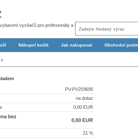
Z
j vybavení vysílačů pro profesionály a ISP
oží
Nákupní košík
Jak nakupovat
Obchodní podm
skladem
PV:PV259695
na dotaz
a:
0,00 EUR
ena bez
0,00 EUR
21 %