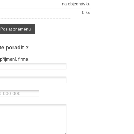
na objednávku
0 ks
Poslat známénu
te poradit ?
příjmení, firma