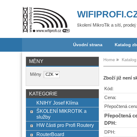
WIFIPROFI.C
školení MikroTik a sítí, prode
Úvodní strana
Katalog zb
Home
Katalog
MĚNY
Měny
Zboží již není 
Kód:
KATEGORIE
Cena:
KNIHY Josef Klíma
Přepočtená cen
ŠKOLENÍ MIKROTIK a
Přepočtená c
služby
DPH:
HW části pro Profi Routery
DPH:
RouterBoard