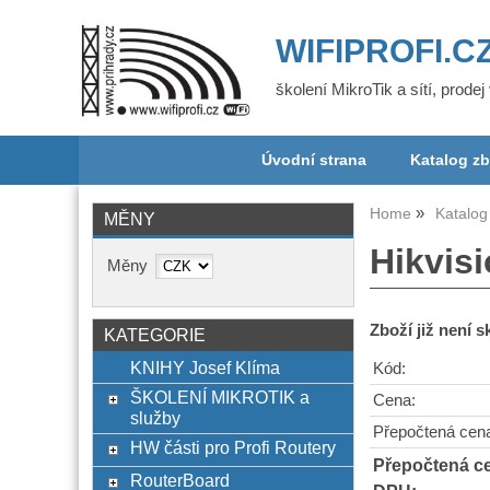
WIFIPROFI.C
školení MikroTik a sítí, prode
Úvodní strana
Katalog zb
Home
Katalog
MĚNY
Hikvis
Měny
Zboží již není 
KATEGORIE
KNIHY Josef Klíma
Kód:
ŠKOLENÍ MIKROTIK a
Cena:
služby
Přepočtená cen
HW části pro Profi Routery
Přepočtená c
RouterBoard