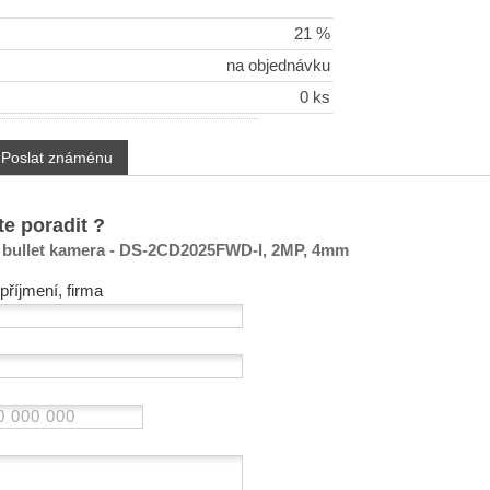
21 %
na objednávku
0 ks
Poslat známénu
te poradit ?
P bullet kamera - DS-2CD2025FWD-I, 2MP, 4mm
příjmení, firma