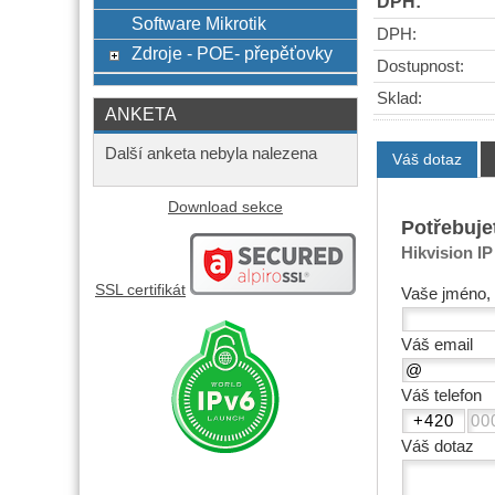
DPH:
Software Mikrotik
DPH:
Zdroje - POE- přepěťovky
Dostupnost:
Sklad:
ANKETA
Další anketa nebyla nalezena
Váš dotaz
Download sekce
Potřebuje
Hikvision I
SSL certifikát
Vaše jméno, 
Váš email
Váš telefon
Váš dotaz