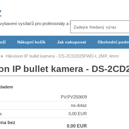
Z
j vybavení vysílačů pro profesionály a ISP
oží
Nákupní košík
Jak nakupovat
Obchodní podm
Hikvision IP bullet kamera - DS-2CD2025FWD-I, 2MP, 4mm
ion IP bullet kamera - DS-2C
skladem
PV:PV250609
na dotaz
a:
0,00 EUR
ena bez
0,00 EUR