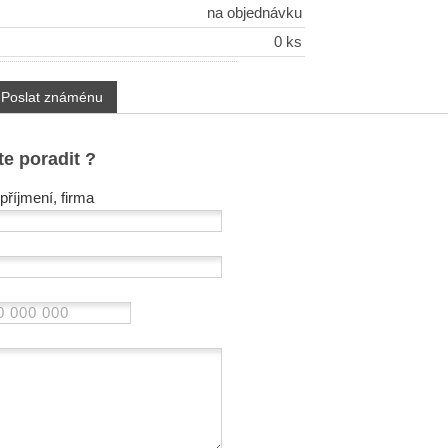
na objednávku
0 ks
Poslat známénu
te poradit ?
příjmení, firma