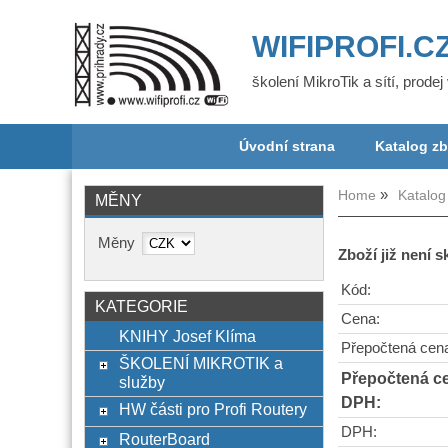
WIFIPROFI.C
školení MikroTik a sítí, prode
Úvodní strana
Katalog zb
Home
Katalog
MĚNY
Měny
Zboží již není 
Kód:
KATEGORIE
Cena:
KNIHY Josef Klíma
Přepočtená cen
ŠKOLENÍ MIKROTIK a
Přepočtená c
služby
DPH:
HW části pro Profi Routery
DPH:
RouterBoard