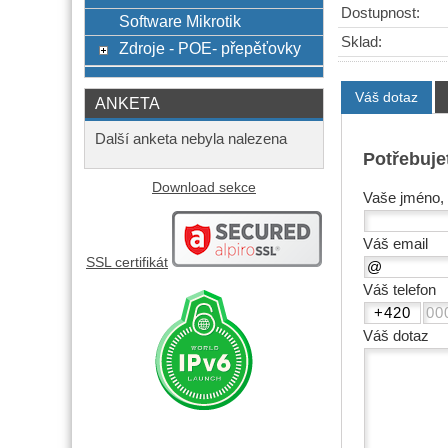
Dostupnost:
Software Mikrotik
Sklad:
Zdroje - POE- přepěťovky
Váš dotaz
ANKETA
Další anketa nebyla nalezena
Potřebuje
Download sekce
Vaše jméno, 
Váš email
SSL certifikát
Váš telefon
Váš dotaz