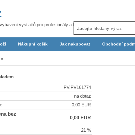
Z
j vybavení vysílačů pro profesionály a ISP
oží
Nákupní košík
Jak nakupovat
Obchodní podm
skladem
PV:PV161774
na dotaz
a:
0,00 EUR
ena bez
0,00 EUR
21 %