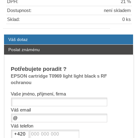
DPH:
21 %
Dostupnost:
není skladem
Sklad:
0 ks
Váš dotaz
Poslat známénu
Potřebujete poradit ?
EPSON cartridge T0969 light light black s RF
ochranou
Vaše jméno, příjmení, firma
Váš email
Váš telefon