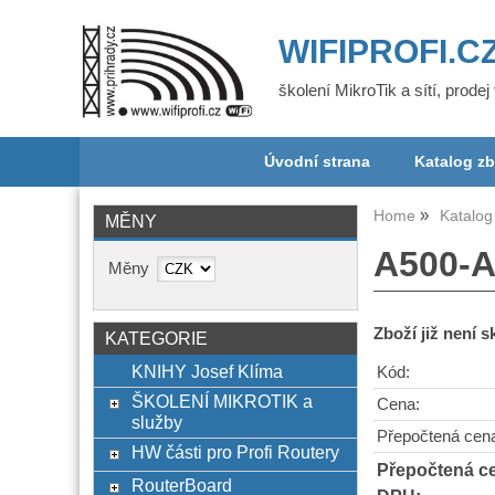
WIFIPROFI.C
školení MikroTik a sítí, prode
Úvodní strana
Katalog zb
Home
Katalog
MĚNY
A500-A
Měny
Zboží již není 
KATEGORIE
KNIHY Josef Klíma
Kód:
ŠKOLENÍ MIKROTIK a
Cena:
služby
Přepočtená cen
HW části pro Profi Routery
Přepočtená c
RouterBoard