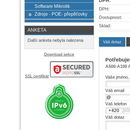
DPH:
Software Mikrotik
DPH:
Zdroje - POE- přepěťovky
Dostupnost:
Sklad:
ANKETA
Další anketa nebyla nalezena
Váš dotaz
Download sekce
Potřebuje
A500-A100 
SSL certifikát
Vaše jméno, 
Váš email
Váš telefon
Váš dotaz