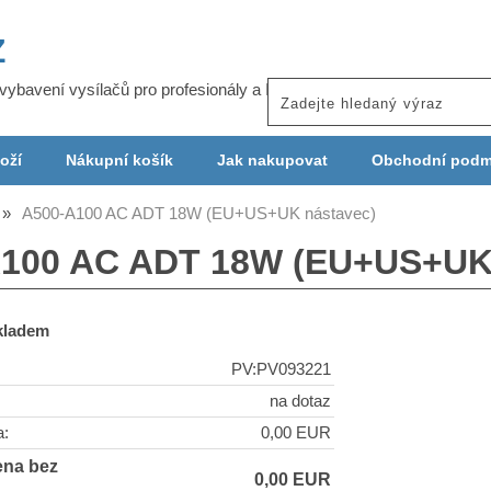
Z
j vybavení vysílačů pro profesionály a ISP
oží
Nákupní košík
Jak nakupovat
Obchodní podm
A500-A100 AC ADT 18W (EU+US+UK nástavec)
100 AC ADT 18W (EU+US+UK 
skladem
PV:PV093221
na dotaz
a:
0,00 EUR
ena bez
0,00 EUR