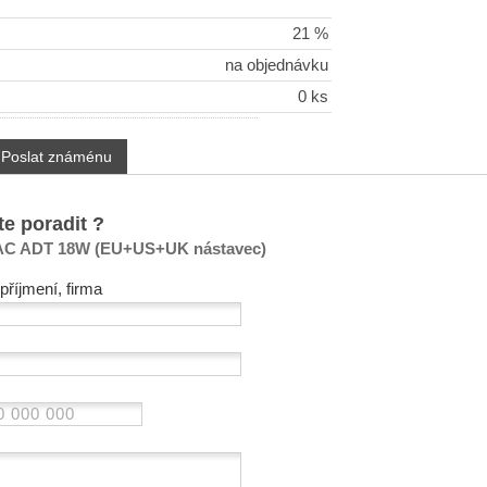
21 %
na objednávku
0 ks
Poslat známénu
te poradit ?
AC ADT 18W (EU+US+UK nástavec)
příjmení, firma