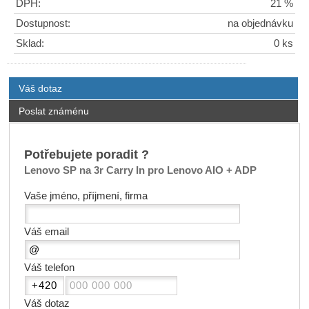
DPH:
21 %
Dostupnost:
na objednávku
Sklad:
0 ks
Váš dotaz
Poslat známénu
Potřebujete poradit ?
Lenovo SP na 3r Carry In pro Lenovo AIO + ADP
Vaše jméno, příjmení, firma
Váš email
Váš telefon
Váš dotaz