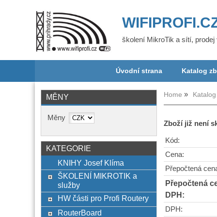
WIFIPROFI.C
školení MikroTik a sítí, prode
Úvodní strana
Katalog zb
Home
Katalog
MĚNY
Měny
Zboží již není 
Kód:
KATEGORIE
Cena:
KNIHY Josef Klíma
Přepočtená cen
ŠKOLENÍ MIKROTIK a
Přepočtená c
služby
DPH:
HW části pro Profi Routery
DPH:
RouterBoard