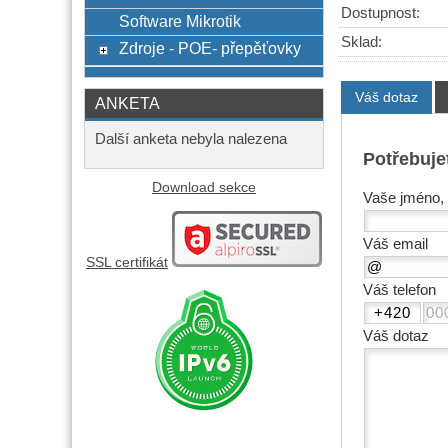
Dostupnost:
Software Mikrotik
Sklad:
Zdroje - POE- přepěťovky
Váš dotaz
ANKETA
Další anketa nebyla nalezena
Potřebuje
Download sekce
Vaše jméno, 
Váš email
SSL certifikát
Váš telefon
Váš dotaz