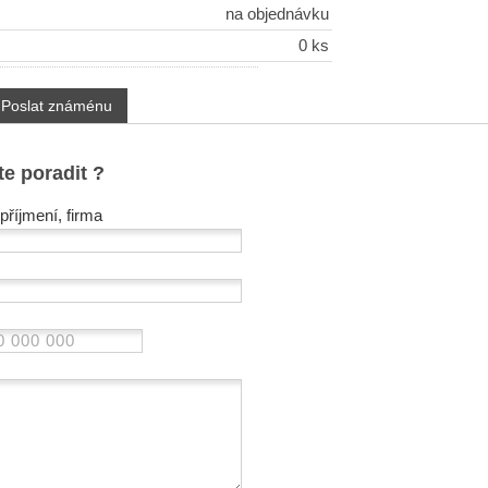
na objednávku
0 ks
Poslat známénu
te poradit ?
příjmení, firma