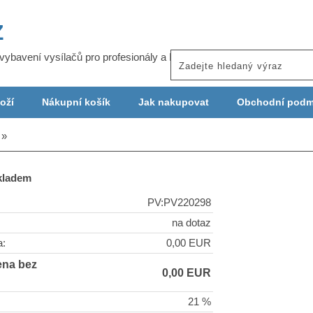
Z
j vybavení vysílačů pro profesionály a ISP
oží
Nákupní košík
Jak nakupovat
Obchodní podm
skladem
PV:PV220298
na dotaz
a:
0,00 EUR
ena bez
0,00 EUR
21 %