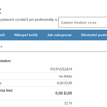
Z
j vybavení vysílačů pro profesionály a ISP
oží
Nákupní košík
Jak nakupovat
Obchodní podm
skladem
PV:PV251874
na dotaz
a:
0,00 EUR
ena bez
0,00 EUR
21 %