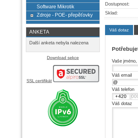
Dostupnost:
Software Mikrotik
Sklad:
Zdroje - POE- přepěťovky
Váš dotaz
ANKETA
Další anketa nebyla nalezena
Potřebuje
Download sekce
Vaše jméno, 
Váš email
SSL certifikát
Váš telefon
Váš dotaz