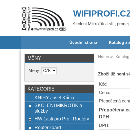
WIFIPROFI.C
školení MikroTik a sítí, prode
Úvodní strana
Katalog zb
Home
Katalog
MĚNY
Měny
Zboží již není 
Kód:
KATEGORIE
Cena:
KNIHY Josef Klíma
Přepočtená cen
ŠKOLENÍ MIKROTIK a
Přepočtená c
služby
DPH:
HW části pro Profi Routery
DPH:
RouterBoard