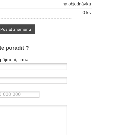
na objednávku
0 ks
Poslat známénu
te poradit ?
příjmení, firma