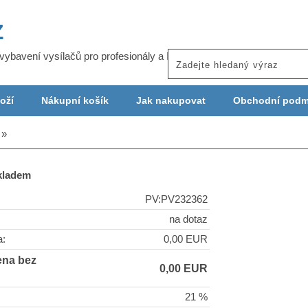
Z
j vybavení vysílačů pro profesionály a ISP
oží
Nákupní košík
Jak nakupovat
Obchodní podm
skladem
PV:PV232362
na dotaz
a:
0,00 EUR
ena bez
0,00 EUR
21 %