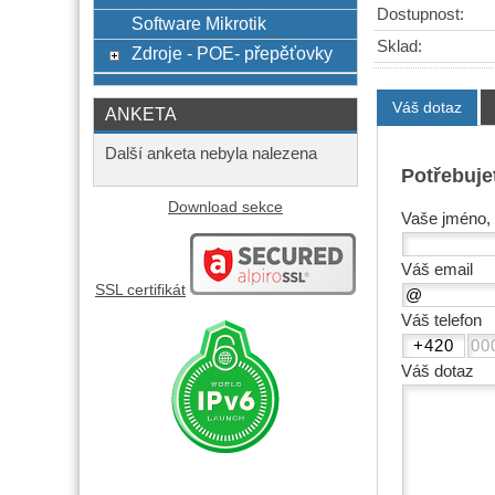
Dostupnost:
Software Mikrotik
Sklad:
Zdroje - POE- přepěťovky
Váš dotaz
ANKETA
Další anketa nebyla nalezena
Potřebuje
Download sekce
Vaše jméno, 
Váš email
SSL certifikát
Váš telefon
Váš dotaz