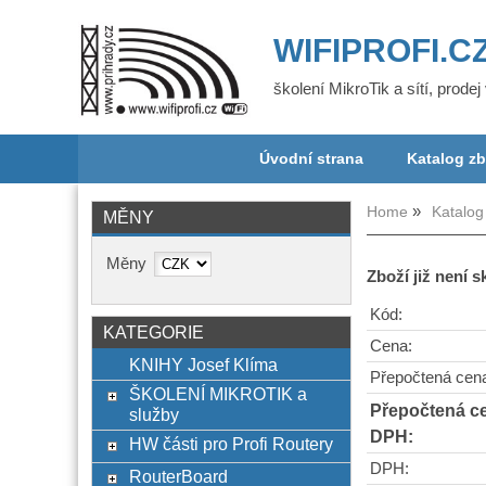
WIFIPROFI.C
školení MikroTik a sítí, prode
Úvodní strana
Katalog zb
Home
Katalog
MĚNY
Měny
Zboží již není 
Kód:
KATEGORIE
Cena:
KNIHY Josef Klíma
Přepočtená cen
ŠKOLENÍ MIKROTIK a
Přepočtená c
služby
DPH:
HW části pro Profi Routery
DPH:
RouterBoard