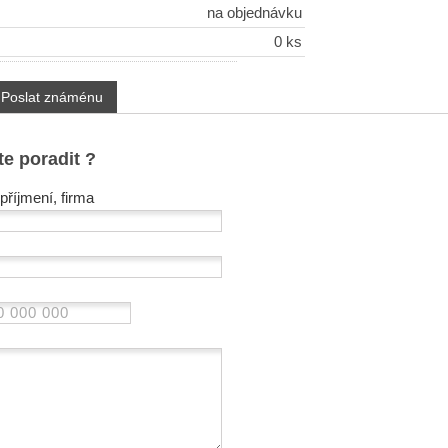
na objednávku
0 ks
Poslat známénu
te poradit ?
příjmení, firma