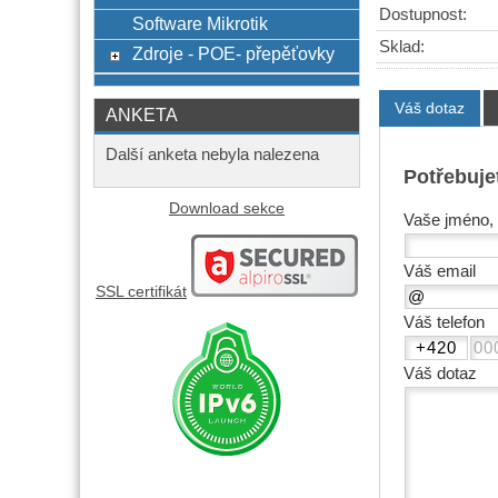
Dostupnost:
Software Mikrotik
Sklad:
Zdroje - POE- přepěťovky
Váš dotaz
ANKETA
Další anketa nebyla nalezena
Potřebuje
Download sekce
Vaše jméno, 
Váš email
SSL certifikát
Váš telefon
Váš dotaz