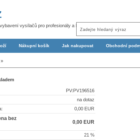
Z
j vybavení vysílačů pro profesionály a ISP
oží
Nákupní košík
Jak nakupovat
Obchodní podm
skladem
PV:PV196516
na dotaz
a:
0,00 EUR
ena bez
0,00 EUR
21 %