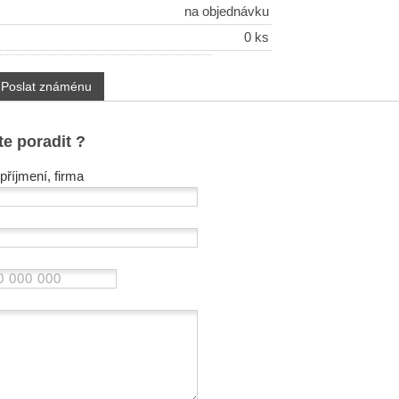
na objednávku
0 ks
Poslat známénu
te poradit ?
příjmení, firma