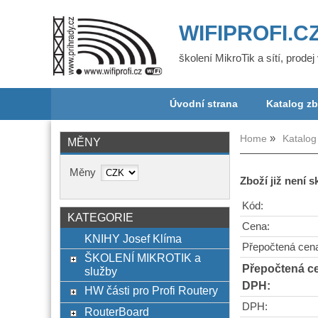
WIFIPROFI.C
školení MikroTik a sítí, prode
Úvodní strana
Katalog zb
Home
Katalog
MĚNY
Měny
Zboží již není 
Kód:
KATEGORIE
Cena:
KNIHY Josef Klíma
Přepočtená cen
ŠKOLENÍ MIKROTIK a
Přepočtená c
služby
DPH:
HW části pro Profi Routery
DPH:
RouterBoard